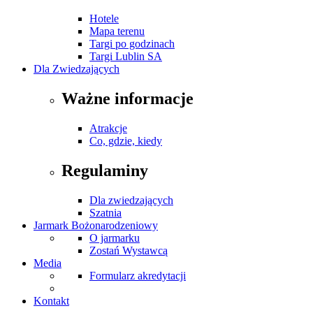
Hotele
Mapa terenu
Targi po godzinach
Targi Lublin SA
Dla Zwiedzających
Ważne informacje
Atrakcje
Co, gdzie, kiedy
Regulaminy
Dla zwiedzających
Szatnia
Jarmark Bożonarodzeniowy
O jarmarku
Zostań Wystawcą
Media
Formularz akredytacji
Kontakt