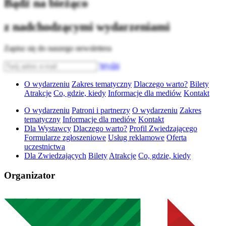
Bądź na bieżąco
z nadchodzącymi wydarzeniami
Zapisz się do naszego newslettera
Wyślij
O wydarzeniu
Zakres tematyczny
Dlaczego warto?
Bilety
Atrakcje
Co, gdzie, kiedy
Informacje dla mediów
Kontakt
O wydarzeniu
Patroni i partnerzy
O wydarzeniu
Zakres
tematyczny
Informacje dla mediów
Kontakt
Dla Wystawcy
Dlaczego warto?
Profil Zwiedzającego
Formularze zgłoszeniowe
Usług reklamowe
Oferta
uczestnictwa
Dla Zwiedzających
Bilety
Atrakcje
Co, gdzie, kiedy
Organizator