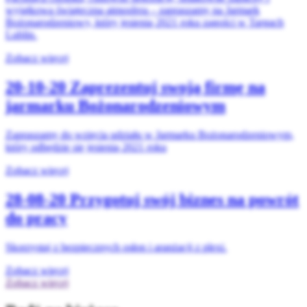
wyjątkowa świąteczna atmosfera – zapraszamy na Jarmark
Bożonarodzeniowy, który jesienią 2021 roku zagości w Targach
Lublin.
Zobacz więcej
20-10-20
Zaprezentuj swoją firmę na
jarmarku Bożonarodzeniowym
Zapraszamy do wzięcia udziału w Jarmarku Bożonarodzeniowym,
który odbędzie się jesienią 2021 roku
Zobacz więcej
28-08-20
Przygotuj swój biznes na powrót
do pracy
Skorzystaj z bezpiecznych osłon i aranżacji z plexi.
Zobacz więcej
Zobacz więcej