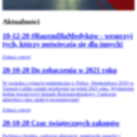
Aktualności
10-12-20
#RazemDlaMedyków - wesprzyj
tych, którzy poświęcają się dla innych!
Zobacz więcej
20-10-20
Do zobaczenia w 2021 roku
W związku z sytuacją epidemiczną w Polsce, Weekendowe ZOO w
Targach Lublin zostało przełożone na jesień 2021 roku. Wydarzeniu
będzie towarzyszył Jarmark Bożonarodzeniowy. Cudowna
atmosfera i moc atrakcji gwarantowane!
Zobacz więcej
20-10-20
Czar świątecznych zakupów
Pachnąca choinka, cudowne dekoracje, smakowite zapachy i