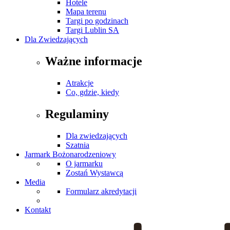
Hotele
Mapa terenu
Targi po godzinach
Targi Lublin SA
Dla Zwiedzających
Ważne informacje
Atrakcje
Co, gdzie, kiedy
Regulaminy
Dla zwiedzających
Szatnia
Jarmark Bożonarodzeniowy
O jarmarku
Zostań Wystawcą
Media
Formularz akredytacji
Kontakt